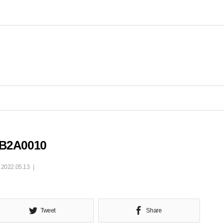
B2A0010
2022.05.13
Tweet
Share