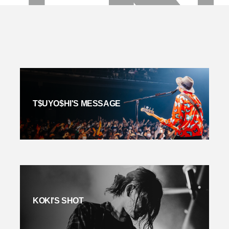
T$UYO$HI'S MESSAGE
KOKI'S SHOT