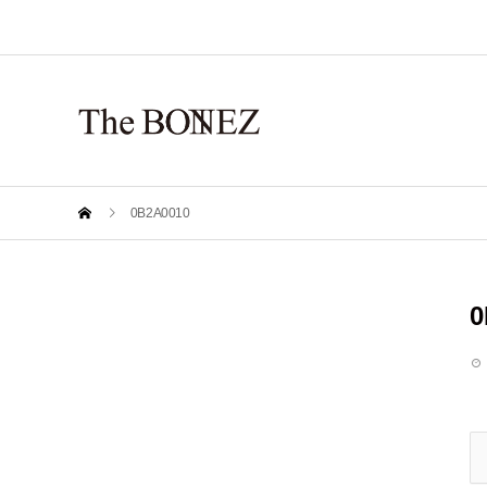
0B2A0010
0