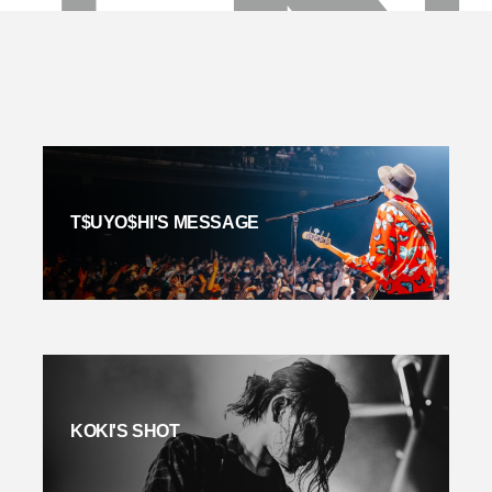
T$UYO$HI'S MESSAGE
KOKI'S SHOT