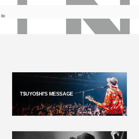
T$UYO$HI'S MESSAGE