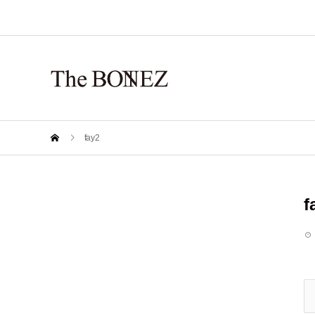
fay2
f