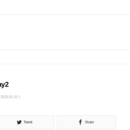
ay2
2023.01.10
Tweet
Share