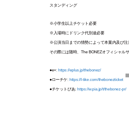
スタンディング
※小学生以上チケット必要
※入場時にドリンク代別途必要
※公演当日までの情勢によって本案内及び注
その際には随時、The BONEZオフィシャ
●e+:
https://eplus.jp/thebonez/
●ローチケ:
https://l-tike.com/thebonezticket
●チケットぴあ:
https://w.pia.jp/t/thebonez-pr/