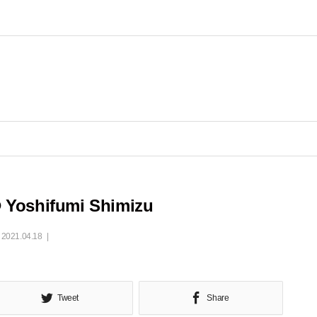
 Yoshifumi Shimizu
2021.04.18
Tweet
Share