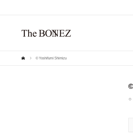
© Yoshifumi Shimizu
©