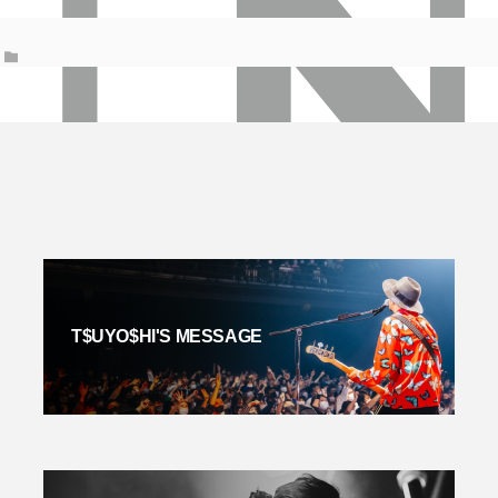
T$UYO$HI'S MESSAGE